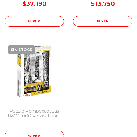
$37.190
$13.750
VER
VER
SIN STOCK
Puzzle Rompecabezas
B&W 1000 Piezas Funny
Land
VER