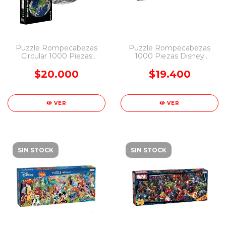
Puzzle Rompecabezas
Puzzle Rompecabezas
Circular 1000 Piezas
1000 Piezas Disney
Funny Land
Villains Tapimovil
$20.000
$19.400
VER
VER
SIN STOCK
SIN STOCK