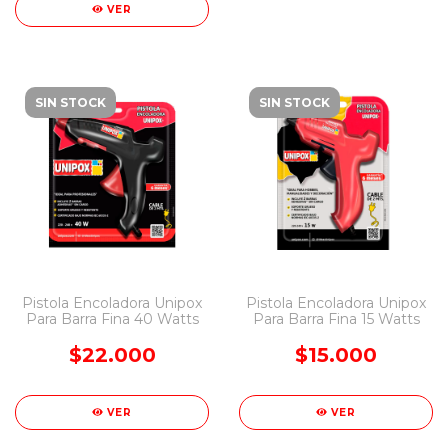
VER
SIN STOCK
SIN STOCK
Pistola Encoladora Unipox
Pistola Encoladora Unipox
Para Barra Fina 40 Watts
Para Barra Fina 15 Watts
$22.000
$15.000
VER
VER