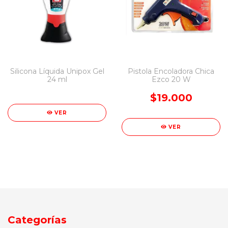
Silicona Líquida Unipox Gel
Pistola Encoladora Chica
24 ml
Ezco 20 W
$19.000
VER
VER
Categorías