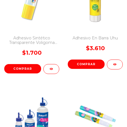
Adhesivo Sintético
Adhesivo En Barra Uhu
Transparente Voligoma
30ml
$3.610
$1.700
COMPRAR