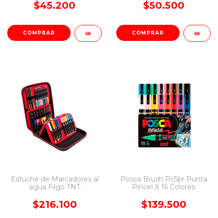
$45.200
$50.500
COMPRAR
Estuche de Marcadores al
Posca Brush Pc5br Punta
agua Filgo TNT
Pincel X 16 Colores
$216.100
$139.500