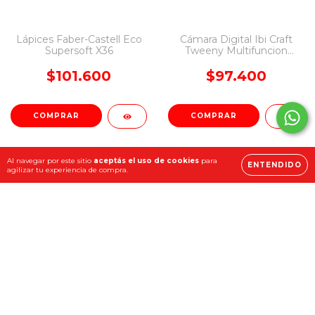
Lápices Faber-Castell Eco
Cámara Digital Ibi Craft
Supersoft X36
Tweeny Multifuncion
Infantil Con Impresora
Incorporada
$101.600
$97.400
Al navegar por este sitio
aceptás el uso de cookies
para
ENTENDIDO
agilizar tu experiencia de compra.