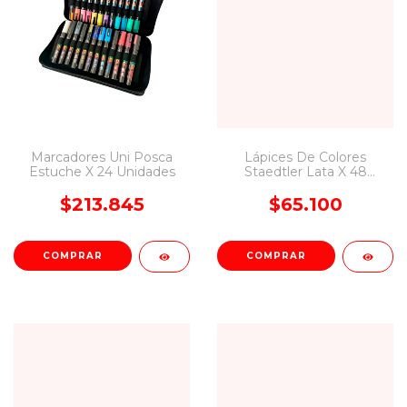
Marcadores Uni Posca
Lápices De Colores
Estuche X 24 Unidades
Staedtler Lata X 48
Colores
$213.845
$65.100