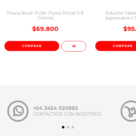
Posca Brush Pc5br Punta Pincel X 8
Estuche FaberC
Colores
supersuave x 7
Supe
$69.800
$95
+54 3454 020882
CONTACTATE CON NOSOTROS