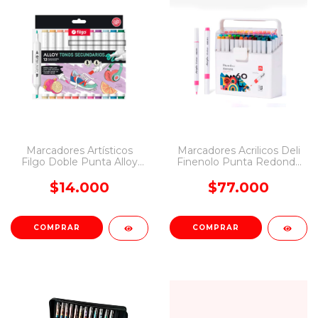
Marcadores Artísticos
Marcadores Acrilicos Deli
Filgo Doble Punta Alloy
Finenolo Punta Redonda
X12 Tonos Secundarios
Caja X 60 Colores
$14.000
$77.000