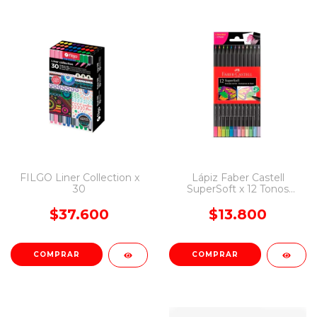
FILGO Liner Collection x
Lápiz Faber Castell
30
SuperSoft x 12 Tonos
Pasteles + Neón
$37.600
$13.800