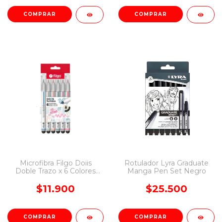
COMPRAR
Microfibra Filgo Doiis
Rotulador Lyra Graduate
Doble Trazo x 6 Colores
Manga Pen Set Negro
Surtidos
$11.900
$25.500
COMPRAR