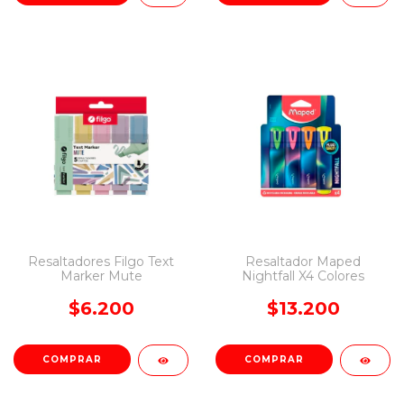
Resaltadores Filgo Text
Resaltador Maped
Marker Mute
Nightfall X4 Colores
$6.200
$13.200